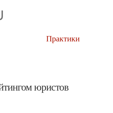
рии
Практики
йтингом юристов