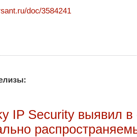
sant.ru/doc/3584241
елизы:
ky IP Security выявил в
ально распространяем