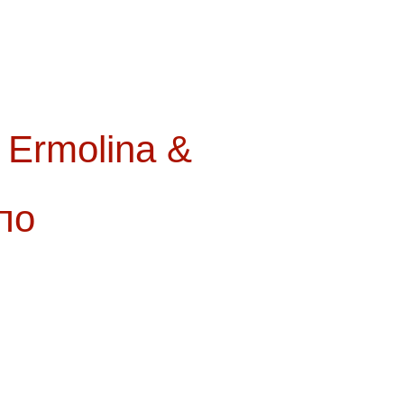
Ermolina &
по