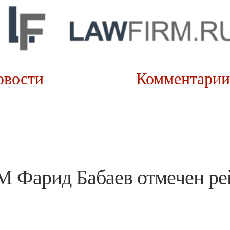
овости
Коммента
 Фарид Бабаев отмечен ре