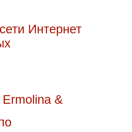
 сети Интернет
ых
Ermolina &
по