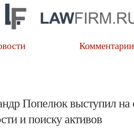
овости
Коммента
сандр Попелюк выступил н
сти и поиску активов