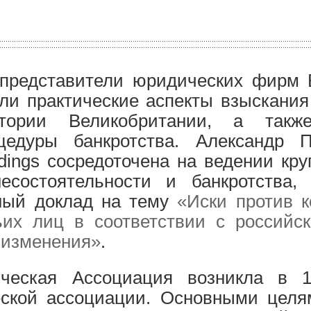
представители юридических фирм В
ли практические аспекты взыскания
тории Великобритании, а такж
цедуры банкротства. Александр 
idings сосредоточена на ведении кр
несостоятельности и банкротства,
ьный доклад на тему
«Иски против 
ьих лиц в соответствии с российс
 изменения»
.
ическая Ассоциация возникла в 1
еской ассоциации. Основными целя