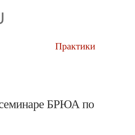
рии
Практики
а семинаре БРЮА по