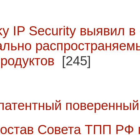
ky IP Security выявил в
ально распространяем
родуктов
[245]
патентный поверенный 
 состав Совета ТПП РФ 