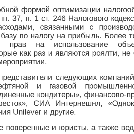
обной формой оптимизации налогоо
 пп. 37, п. 1 ст. 246 Налогового код
асходами, связанными с производ
азу по налогу на прибыль. Более тог
х прав на использование объек
орые как раз и являются роялти, не 
мероприятии.
представители следующих компаний:
ефтяной и газовой промышленно
диненные кондитеры», финансово-п
ресток», СИА Интернешнл, «Однокл
ия Unilever и другие.
е поверенные и юристы, а также ве