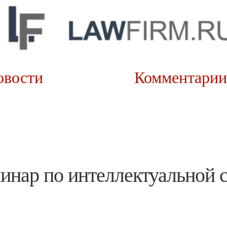
овости
Коммента
минар по интеллектуальной 