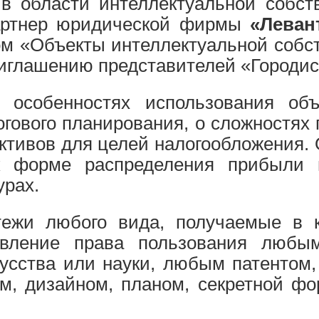
в области интеллектуальной собств
артнер юридической фирмы
«Леван
м «Объекты интеллектуальной собст
иглашению представителей «Городис
 особенностях использования объ
огового планирования, о сложностях
активов для целей налогообложения.
к форме распределения прибыли и
урах.
латежи любого вида, получаемые в
авление права пользования любы
кусства или науки, любым патентом,
м, дизайном, планом, секретной ф