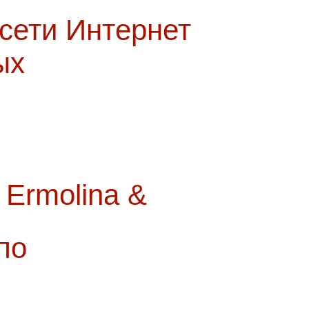
 сети Интернет
ых
Ermolina &
по