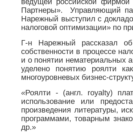
ведущей российской фирмой 
Партнеры». Управляющий п
Нарежный выступил с докладо
налоговой оптимизации» по пр
Г-н Нарежный рассказал об
собственности в процессе нал
и о понятии нематериальных 
уделено понятию роялти ка
многоуровневых бизнес-структ
«
Роялти
-
(англ. royalty) п
использование или предост
произведения литературы, ис
программами, товарным знако
др.»