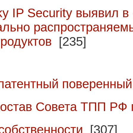
ky IP Security выявил в
ально распространяем
родуктов
[235]
патентный поверенный 
 состав Совета ТПП РФ 
собственности
[307]