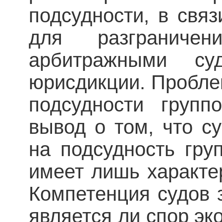
подсудности, в свя
для разграниче
арбитражными с
юрисдикции. Пробле
подсудности групп
вывод о том, что с
на подсудность гру
имеет лишь характе
Компетенция судов з
является ли спор э