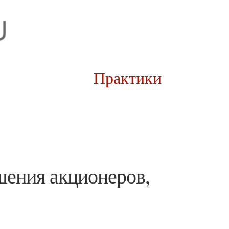
рии
Практики
шения акционеров,