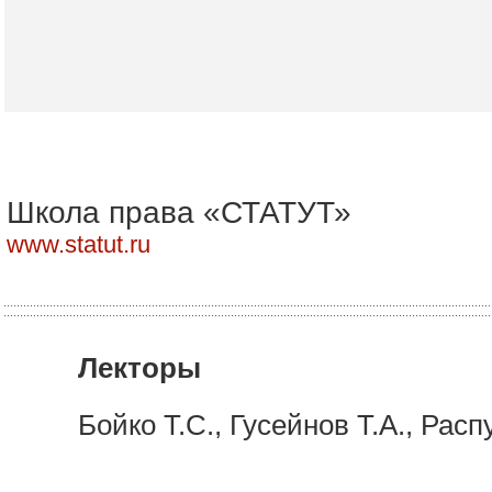
Школа права «СТАТУТ»
www.statut.ru
Лекторы
Бойко Т.С., Гусейнов Т.А., Рас