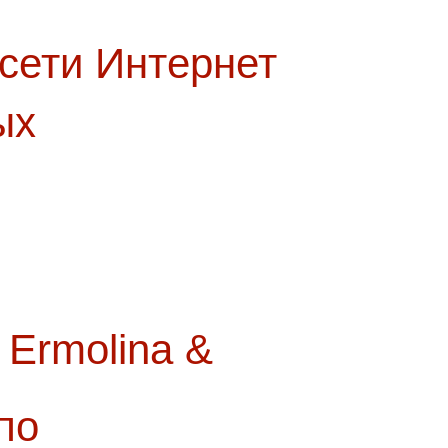
 сети Интернет
ых
Ermolina &
по