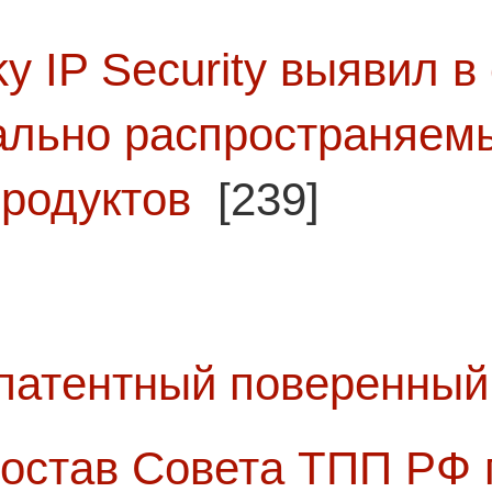
ky IP Security выявил в
ально распространяем
родуктов
[239]
патентный поверенный 
 состав Совета ТПП РФ 