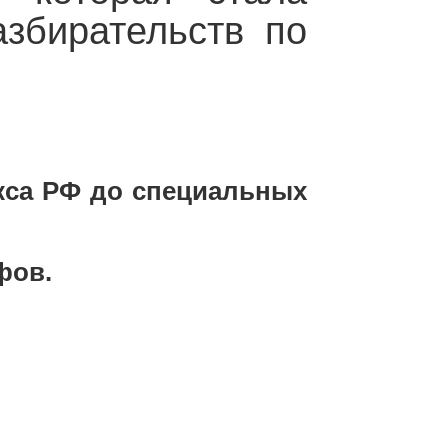
азбирательств по
кса РФ до специальных
фов.