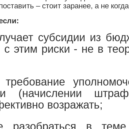
оставить – стоит заранее, а не когд
если:
лучает субсидии из бюд
с этим риски - не в тео
 требование уполномоч
дии (начислении штр
фективно возражать;
е разобраться в теме,