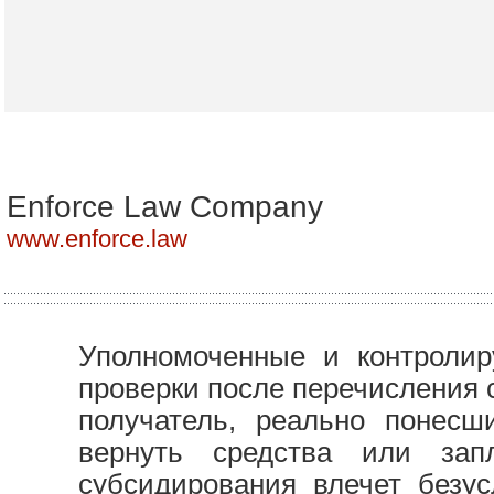
Enforce Law Company
www.enforce.law
Уполномоченные и контроли
проверки после перечисления 
получатель, реально понесш
вернуть средства или за
субсидирования влечет безус