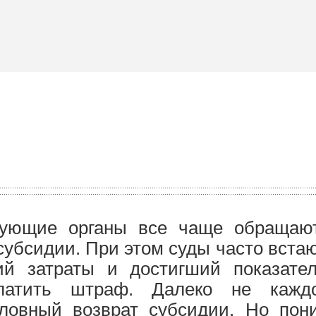
рующие органы все чаще обращают
субсидии. При этом суды часто встаю
ий затраты и достигший показател
платить штраф. Далеко не кажд
ловный возврат субсидии. Но пони