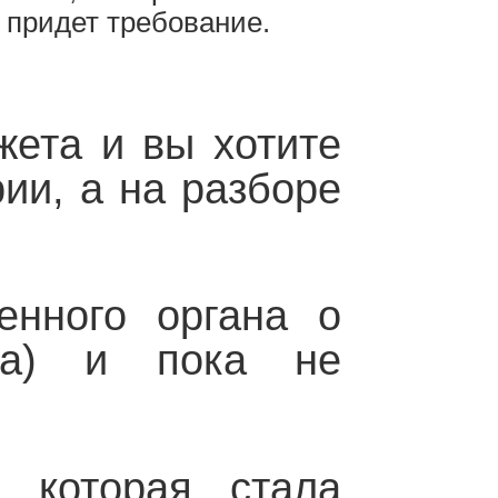
а придет требование.
жета и вы хотите
рии, а на разборе
енного органа о
афа) и пока не
 которая стала