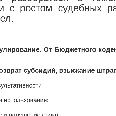
зи с ростом судебных р
ел.
гулирование. От Бюджетного коде
озврат субсидий, взыскание штра
зультативности
а использования;
ли нарушение сроков;