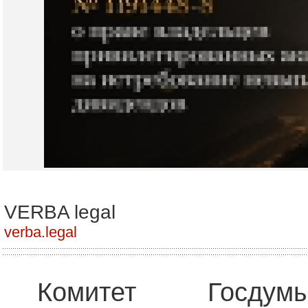
VERBA legal
verba.legal
Комитет Госд